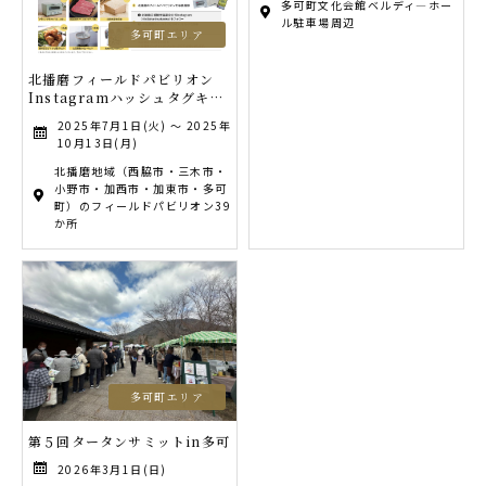
多可町文化会館ベルディ―ホー
ル駐車場周辺
多可町エリア
北播磨フィールドパビリオン
Instagramハッシュタグキャ
ンペーン開催中！
2025年7月1日(火) ～ 2025年
10月13日(月)
北播磨地域（西脇市・三木市・
小野市・加西市・加東市・多可
町）のフィールドパビリオン39
か所
多可町エリア
第５回タータンサミットin多可
2026年3月1日(日)