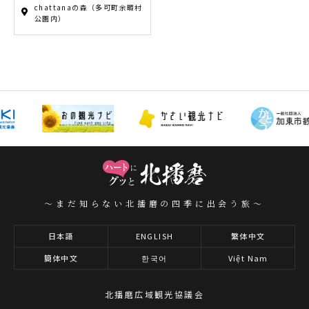
chattanaの森（多可町余暇村
公園内）
～まだ知らない北播磨の四季に出会う旅～
日本語
ENGLISH
繁体中文
簡体中文
한국어
Việt Nam
北播磨広域観光協議会