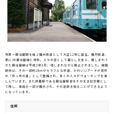
市原～鍛冶屋間を結ぶ播州鉄道として大正12年に誕生。播丹鉄道、
更にJR鍛冶屋線と改称。人々の足として暮らしを支え、親しまれて
きた鍛冶屋線は平成2年3月、惜しまれながら廃止されました。線路
跡地は、その一部約2kmがカラフルな歩道、かわいいアーチが見所
の「歩っ歩の道」として整備され、多くの人々がウォーキングを楽
しんでいます。また終着駅である鍛冶屋駅舎をそのまま記念館とし
て残し、車両の一部が展示され、その足跡を知ることができるよう
になっています。
住所