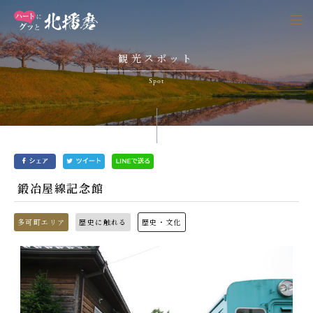
togg
navi
観光スポット
Spot
鍛冶屋線記念館
多可町エリア
歴史に触れる
歴史・文化