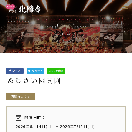
togg
navi
イベント
Event
あじさい園開園
西脇市エリア
開催日時：
2026年6月14日(日) ～ 2026年7月5日(日)