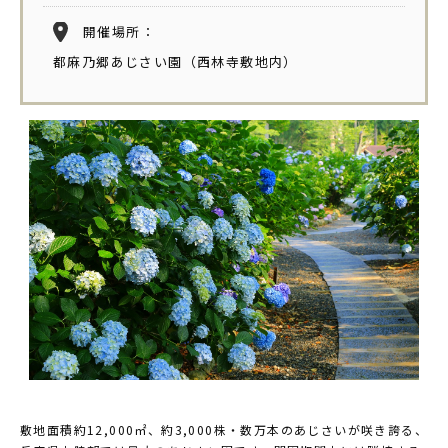
開催場所：
都麻乃郷あじさい園（西林寺敷地内）
敷地面積約12,000㎡、約3,000株・数万本のあじさいが咲き誇る、